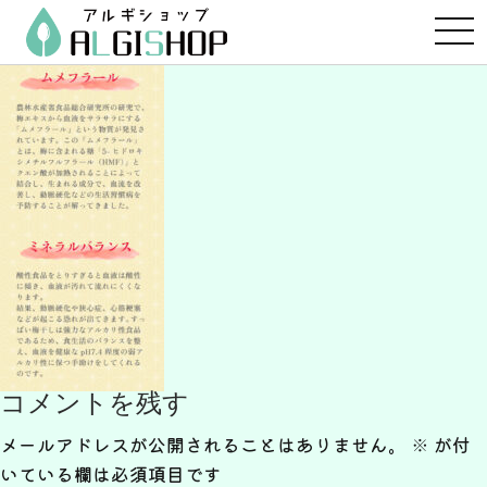
コ
ン
テ
ン
ツ
へ
ス
キ
ッ
プ
コメントを残す
メールアドレスが公開されることはありません。
※
が付
いている欄は必須項目です