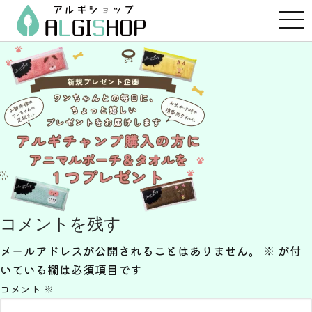
コ
ン
テ
ン
ツ
へ
ス
キ
ッ
プ
コメントを残す
メールアドレスが公開されることはありません。
※
が付
いている欄は必須項目です
コメント
※