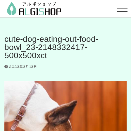
コ
ン
テ
ン
ツ
cute-dog-eating-out-food-
へ
bowl_23-2148332417-
ス
500x500xct
キ
ッ
2023年3月13日
プ