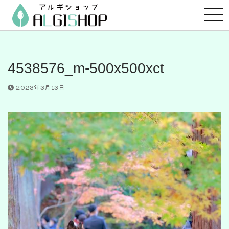
コ
ン
テ
ン
ツ
4538576_m-500x500xct
へ
ス
2023年3月13日
キ
ッ
プ