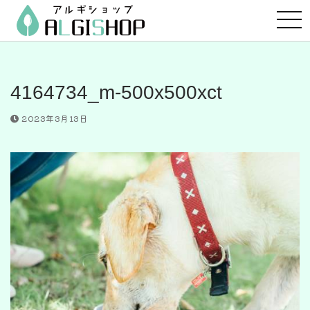
コ
ン
テ
ン
ツ
4164734_m-500x500xct
へ
ス
2023年3月13日
キ
ッ
プ