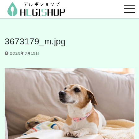
コ
ン
テ
ン
ツ
3673179_m.jpg
へ
ス
2023年3月13日
キ
ッ
プ