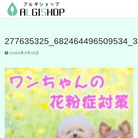
コ
ン
テ
ン
ツ
277635325_682464496509534_3
へ
ス
2023年3月13日
キ
ッ
プ