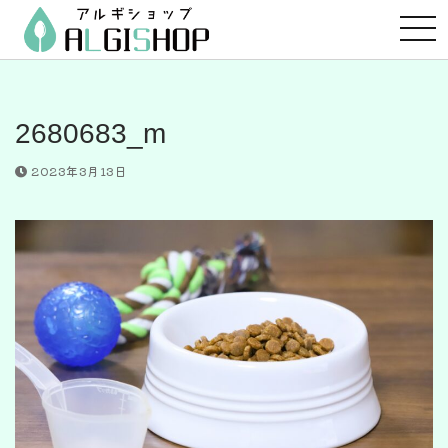
コ
ン
テ
ン
ツ
2680683_m
へ
ス
2023年3月13日
キ
ッ
プ