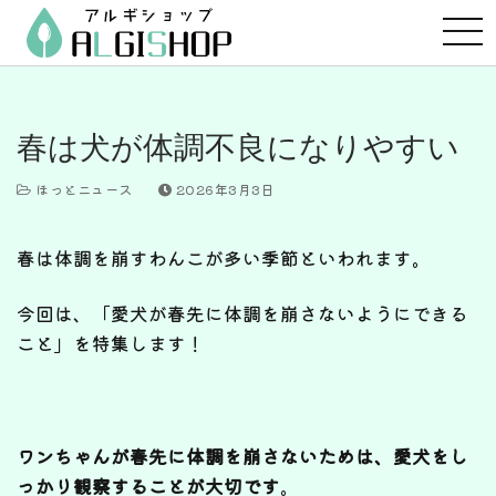
コ
ン
テ
ン
ツ
春は犬が体調不良になりやすい
へ
ス
ほっとニュース
2026年3月3日
キ
ッ
春は体調を崩すわんこが多い季節といわれます。
プ
今回は、「愛犬が春先に体調を崩さないようにできる
こと」を特集します！
ワンちゃんが春先に体調を崩さないためは、愛犬をし
っかり観察することが大切です
。