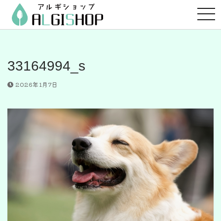
コ
ン
テ
ン
ツ
33164994_s
へ
ス
2026年1月7日
キ
ッ
プ