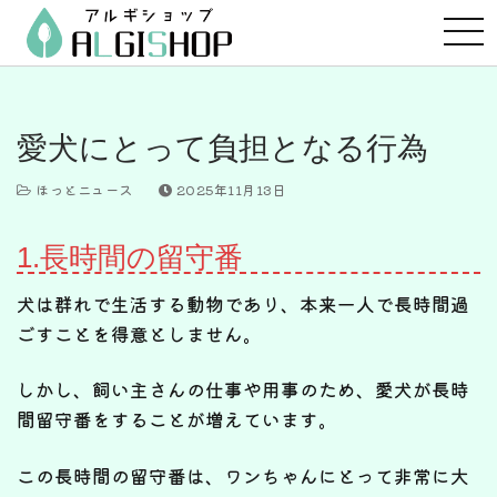
コ
ン
テ
ン
ツ
愛犬にとって負担となる行為
へ
ス
ほっとニュース
2025年11月13日
キ
ッ
1.長時間の留守番
プ
犬は群れで生活する動物であり、本来一人で長時間過
ごすことを得意としません。
しかし、飼い主さんの仕事や用事のため、愛犬が長時
間留守番をすることが増えています。
この長時間の留守番は、ワンちゃんにとって非常に大