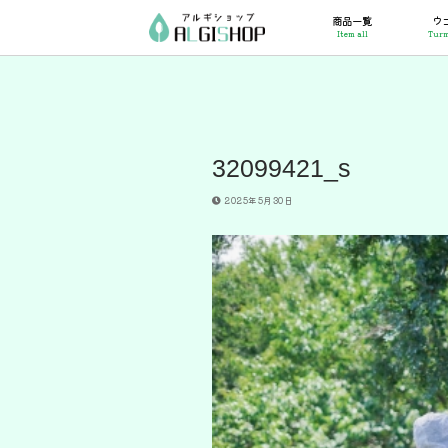
コ
商品一覧
ウ
ン
Item all
Turm
テ
ン
ツ
へ
ス
キ
ッ
32099421_s
プ
2025年5月30日