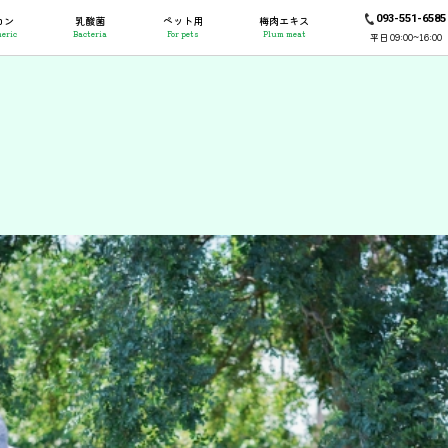
093-551-6585
コン
乳酸菌
ペット用
梅肉エキス
eric
Bacteria
For pets
Plum meat
平日 09:00~16:00