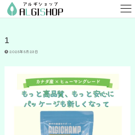
コ
ン
テ
ン
ツ
1
へ
ス
2025年5月23日
キ
ッ
プ