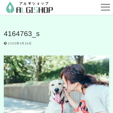
コ
ン
テ
ン
ツ
4164763_s
へ
ス
2025年4月24日
キ
ッ
プ