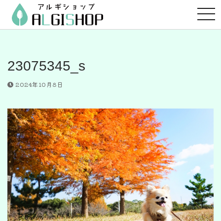
コ
ン
テ
ン
ツ
23075345_s
へ
ス
2024年10月8日
キ
ッ
プ