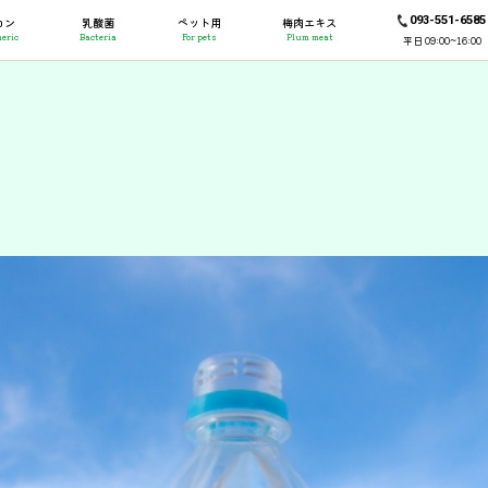
093-551-6585
コン
乳酸菌
ペット用
梅肉エキス
eric
Bacteria
For pets
Plum meat
平日 09:00~16:00