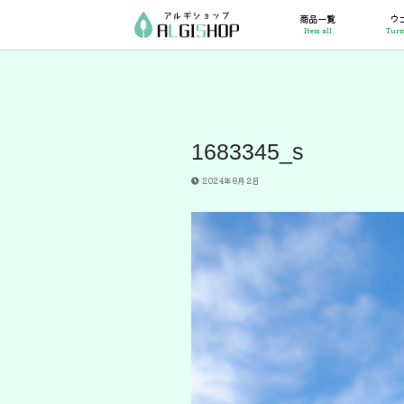
コ
商品一覧
ウ
ン
Item all
Turm
テ
ン
ツ
へ
ス
キ
ッ
1683345_s
プ
2024年8月2日