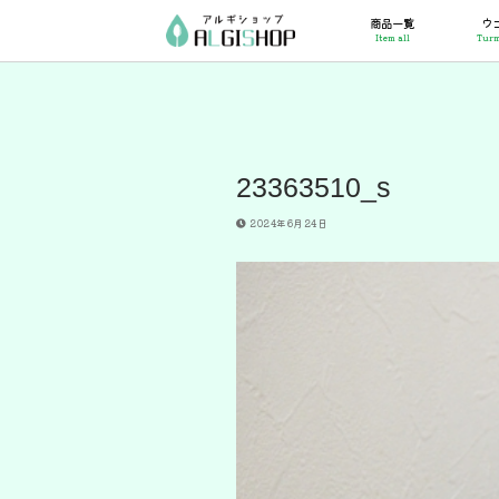
コ
商品一覧
ウ
ン
Item all
Turm
テ
ン
ツ
へ
ス
キ
ッ
23363510_s
プ
2024年6月24日