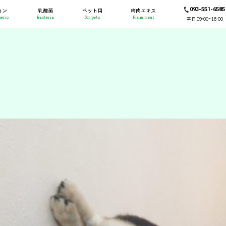
093-551-6585
コン
乳酸菌
ペット用
梅肉エキス
eric
Bacteria
For pets
Plum meat
平日 09:00~16:00