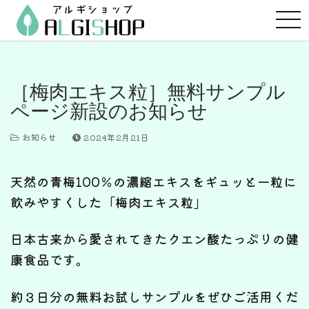
コ
ン
テ
ン
ツ
［梅肉エキス粒］無料サンプル
へ
ページ新設のお知らせ
ス
キ
お知らせ
2024年2月21日
ッ
プ
天然の青梅100％の濃縮エキスをギュッと一粒に
飲みやすくした「梅肉エキス粒」
日本古来から愛されてきたクエン酸たっぷりの健
康食品です。
約３日分の無料お試しサンプルをぜひご活用くだ