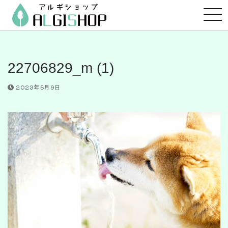
コ
ン
テ
ン
ツ
22706829_m (1)
へ
ス
2023年5月9日
キ
ッ
プ