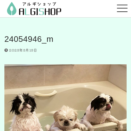
コ
ン
テ
ン
ツ
24054946_m
へ
ス
2023年3月13日
キ
ッ
プ