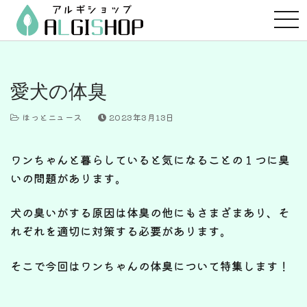
コ
ン
テ
ン
ツ
愛犬の体臭
へ
ス
ほっとニュース
2023年3月13日
キ
ッ
ワンちゃんと暮らしていると気になることの１つに臭
プ
いの問題があります。
犬の臭いがする原因は体臭の他にもさまざまあり、そ
れぞれを適切に対策する必要があります。
そこで今回はワンちゃんの体臭について特集します！