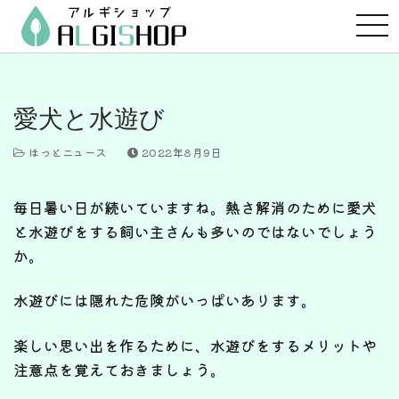
コ
ン
テ
ン
ツ
愛犬と水遊び
へ
ス
ほっとニュース
2022年8月9日
キ
ッ
毎日暑い日が続いていますね。熱さ解消のために愛犬
プ
と水遊びをする飼い主さんも多いのではないでしょう
か。
水遊びには隠れた危険がいっぱいあります。
楽しい思い出を作るために、水遊びをするメリットや
注意点を覚えておきましょう。