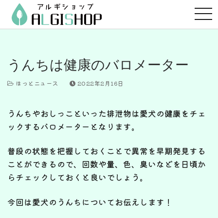
コ
ン
テ
ン
ツ
うんちは健康のバロメーター
へ
ス
ほっとニュース
2022年2月16日
キ
ッ
うんちやおしっこといった排泄物は愛犬の健康をチェ
プ
ックするバロメーターとなります。
普段の状態を把握しておくことで異常を早期発見する
ことができるので、回数や量、色、臭いなどを日頃か
らチェックしておくと良いでしょう。
今回は愛犬のうんちについてお伝えします！