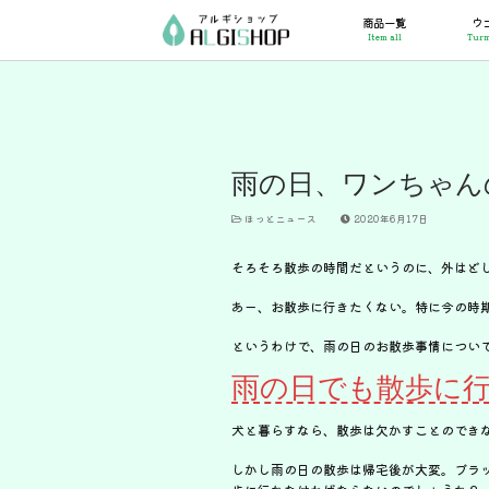
コ
商品一覧
ウ
ン
Item all
Turm
テ
ン
ツ
へ
ス
キ
ッ
雨の日、ワンちゃん
プ
ほっとニュース
2020年6月17日
そろそろ散歩の時間だというのに、外はど
あー、お散歩に行きたくない。特に今の時
というわけで、雨の日のお散歩事情につい
雨の日でも散歩に
犬と暮らすなら、散歩は欠かすことのでき
しかし雨の日の散歩は帰宅後が大変。ブラ