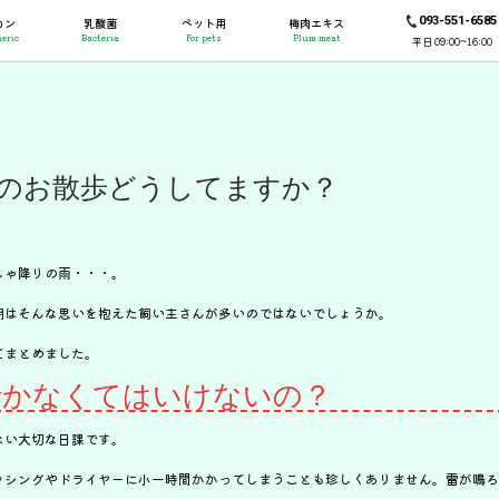
093-551-6585
コン
乳酸菌
ペット用
梅肉エキス
eric
Bacteria
For pets
Plum meat
平日 09:00~16:00
のお散歩どうしてますか？
しゃ降りの雨・・・。
期はそんな思いを抱えた飼い主さんが多いのではないでしょうか。
てまとめました。
行かなくてはいけないの？
ない大切な日課です。
ッシングやドライヤーに小一時間かかってしまうことも珍しくありません。雷が鳴ろ