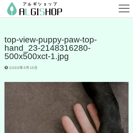
コ
ン
テ
ン
ツ
top-view-puppy-paw-top-
へ
hand_23-2148316280-
ス
500x500xct-1.jpg
キ
ッ
2023年3月13日
プ