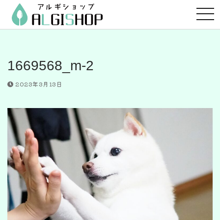
コ
ン
テ
ン
ツ
1669568_m-2
へ
ス
2023年3月13日
キ
ッ
プ