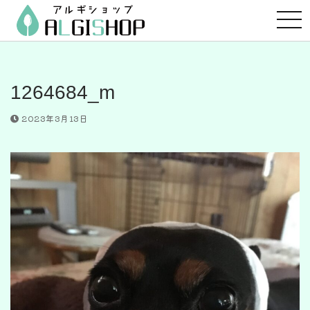
コ
ン
テ
ン
ツ
1264684_m
へ
ス
2023年3月13日
キ
ッ
プ