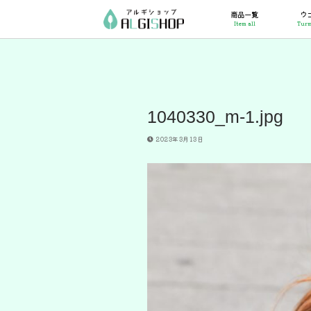
コ
商品一覧
ウ
ン
Item all
Turm
テ
ン
ツ
へ
ス
キ
ッ
1040330_m-1.jpg
プ
2023年3月13日