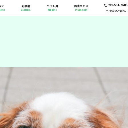
093-551-6585
コン
乳酸菌
ペット用
梅肉エキス
eric
Bacteria
For pets
Plum meat
平日 09:00~16:00