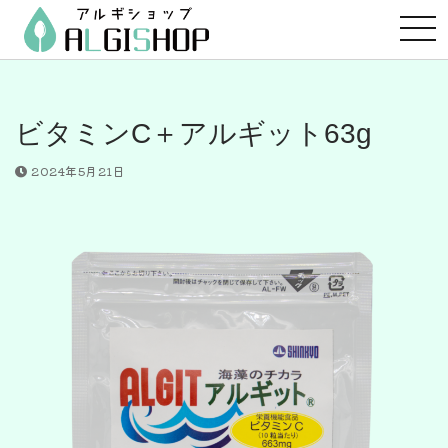
コ
ン
テ
ン
ツ
ビタミンC＋アルギット63g
へ
ス
2024年5月21日
キ
ッ
プ